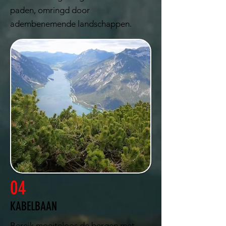
paden, omringd door
adembenemende landschappen.
04
KABELBAAN
Bereik moeiteloos de bergen met