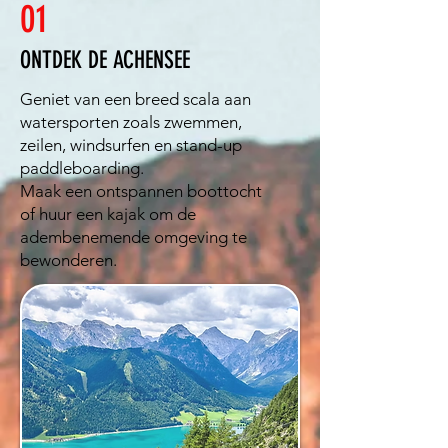
01
ONTDEK DE ACHENSEE
Geniet van een breed scala aan
watersporten zoals zwemmen,
zeilen, windsurfen en stand-up
paddleboarding.
Maak een ontspannen boottocht
of huur een kajak om de
adembenemende omgeving te
bewonderen.