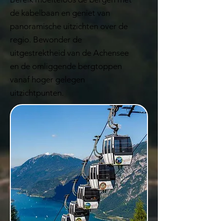
de kabelbaan en geniet van
panoramische uitzichten over de
regio. Bewonder de
uitgestrektheid van de Achensee
en de omliggende bergtoppen
vanaf hoger gelegen
uitzichtpunten.