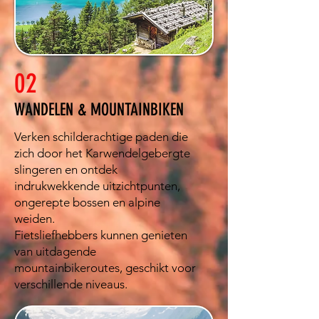
02
WANDELEN & MOUNTAINBIKEN
Verken schilderachtige paden die
zich door het Karwendelgebergte
slingeren en ontdek
indrukwekkende uitzichtpunten,
ongerepte bossen en alpine
weiden.
Fietsliefhebbers kunnen genieten
van uitdagende
mountainbikeroutes, geschikt voor
verschillende niveaus.