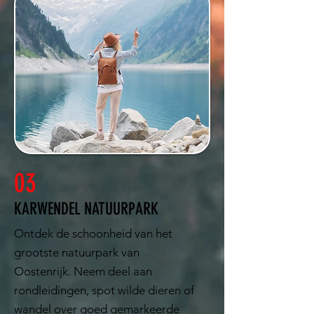
03
KARWENDEL NATUURPARK
Ontdek de schoonheid van het
grootste natuurpark van
Oostenrijk. Neem deel aan
rondleidingen, spot wilde dieren of
wandel over goed gemarkeerde