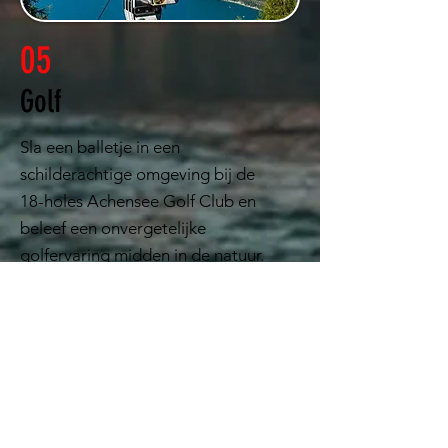
05
Golf
Sla een balletje in een
schilderachtige omgeving bij de
18-holes Achensee Golf Club en
beleef een onvergetelijke
golfervaring midden in de natuur.