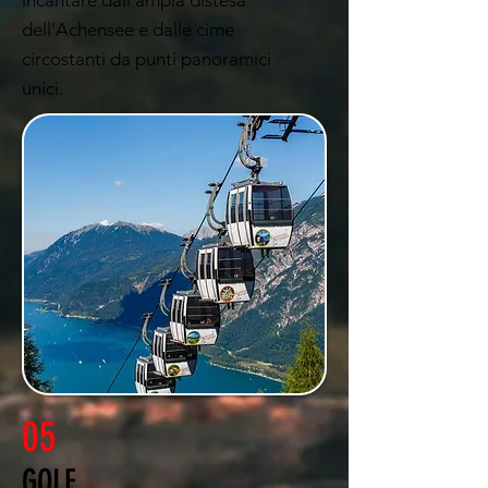
incantare dall’ampia distesa
dell’Achensee e dalle cime
circostanti da punti panoramici
unici.
05
GOLF