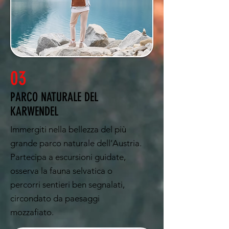
03
PARCO NATURALE DEL
KARWENDEL
Immergiti nella bellezza del più
grande parco naturale dell’Austria.
Partecipa a escursioni guidate,
osserva la fauna selvatica o
percorri sentieri ben segnalati,
circondato da paesaggi
mozzafiato.