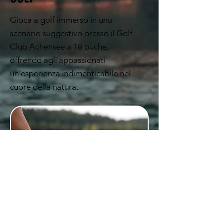
Gioca a golf immerso in uno
scenario suggestivo presso il Golf
Club Achensee a 18 buche,
offrendo agli appassionati
un’esperienza indimenticabile nel
cuore della natura.