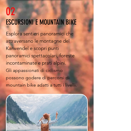
02
ESCURSIONI E MOUNTAIN BIKE
Esplora sentieri panoramici che
attraversano le montagne del
Karwendel e scopri punti
panoramici spettacolari, foreste
incontaminate e prati alpini.
Gli appassionati di ciclismo
possono godere di percorsi di
mountain bike adatti a tutti i livelli.